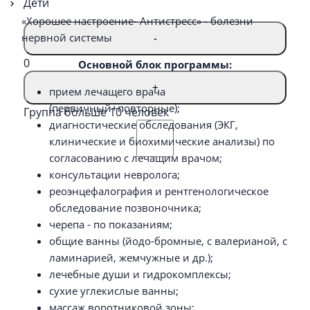
Дети
«Хорошее настроение- Антистресс» - болезни
нервной системы
-
0
Основной блок программы:
+
прием лечащего врача
(первичный+повторные);
Группа больше 10 человек
диагностические обследования (ЭКГ,
клинические и биохимические анализы) по
согласованию с лечащим врачом;
консультации невролога;
реоэнцефалография и рентгенологическое
обследование позвоночника;
черепа - по показаниям;
общие ванны (йодо-бромные, с валерианой, с
ламинарией, жемчужные и др.);
лечебные души и гидрокомплексы;
сухие углекислые ванны;
массаж воротниковой зоны;