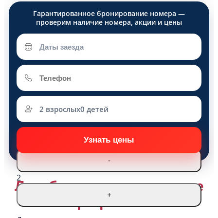
2 взрослых
0 детей
Взрослые
-
2
Лечебно-оздоровительные
+
программы