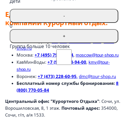
Дети
Единая служба бронирования
-
компании Курортный отдых:
0
Сочи
:
+7 (988) 235-84-00
,
sochi@tour-shop.ru
+
Ростов-на-Дону:
+7 (863) 221-25-84
,
don@tour-
Группа больше 10 человек
shop.ru
Москва:
+7 (495) 797-05-84
,
moscow@tour-shop.ru
КавМинВоды:
+7 (988) 233-94-00
,
kmv@tour-
shop.ru
Воронеж:
+7 (473) 228-60-95
,
dmc@tour-shop.ru
Бесплатный номер службы бронирования:
8
(800) 770-05-84
Центральный офис "Курортного Отдыха"
: Сочи, ул.
Ворошиловская, 8, 1 этаж.
Почтовый адрес:
354000,
Сочи, г/п, а/я 1533.