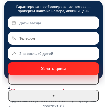
2 взрослых
0 детей
Взрослые
-
2
Контактная информация
+
Адрес санатория:
354019 г. Сочи, ул. Курортный
проспект, 87