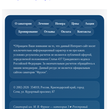
О санатории
Лечение
Номера
Цены
Акции
Бронирование
Отзывы
Оплата
Контакты
*Обращаем Ваше внимание на то, что данный Интернет-сайт носит
исключительно информационный
характер и ни при каких
условиях результаты расчетов не являются публичной офертой,
определяемой
положениями Статьи 437 Гражданского кодекса
Российской Федерации. За окончательным расчетом
обращайтесь к
нашим менеджерам. Данный ресурс не является официальным
сайтом санатория "Фрунзе".
© 2002-2026
354019, Россия, Краснодарский край, город
Сочи, ул. Курортный проспект, 87
Санаторий им. М. В. Фрунзе — категория 3★
Реестровый