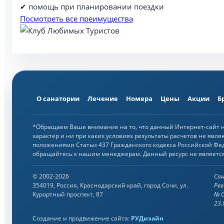
✔ помощь при планировании поездки
Посмотреть все преимущества
О санатории
Лечение
Номера
Цены
Акции
Б
*Обращаем Ваше внимание на то, что данный Интернет-сайт
характер и ни при каких условиях результаты расчетов не явл
положениями Статьи 437 Гражданского кодекса Российской Фе
обращайтесь к нашим менеджерам. Данный ресурс не являетс
© 2002-2026
Сан
354019, Россия, Краснодарский край, город Сочи, ул.
Ре
Курортный проспект, 87
№ С
23.
Создание и продвижение сайта:
РУДизайн