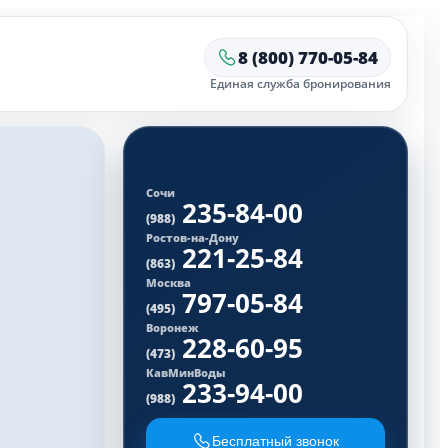
8 (800) 770-05-84
Единая служба бронирования
Сочи
235-84-00
(988)
Ростов-на-Дону
221-25-84
(863)
Москва
797-05-84
(495)
Воронеж
228-60-95
(473)
КавМинВоды
233-94-00
(988)
Бесплатный звонок