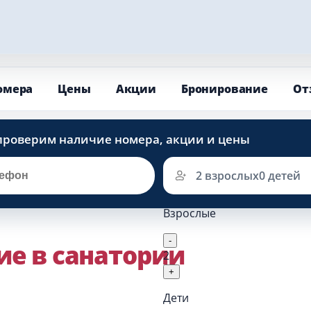
омера
Цены
Акции
Бронирование
От
2 взрослых
0 детей
Взрослые
-
ие в санатории
2
+
Дети