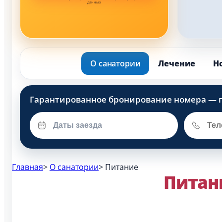
данных
О санатории
Лечение
Н
Главная
>
О санатории
>
Питание
Питан